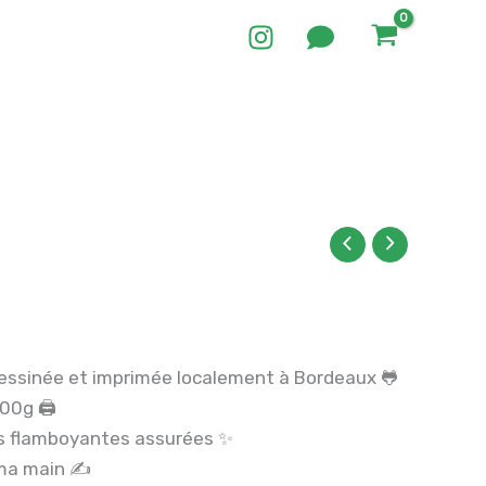
 dessinée et imprimée localement à Bordeaux 🐸
00g 🖨️
rs flamboyantes assurées ✨
 ma main ✍️